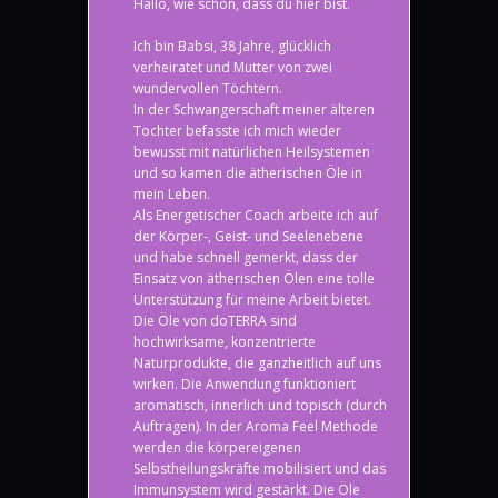
Hallo, wie schön, dass du hier bist.
Ich bin Babsi, 38 Jahre, glücklich
verheiratet und Mutter von zwei
wundervollen Töchtern.
In der Schwangerschaft meiner älteren
Tochter befasste ich mich wieder
bewusst mit natürlichen Heilsystemen
und so kamen die ätherischen Öle in
mein Leben.
Als Energetischer Coach arbeite ich auf
der Körper-, Geist- und Seelenebene
und habe schnell gemerkt, dass der
Einsatz von ätherischen Ölen eine tolle
Unterstützung für meine Arbeit bietet.
Die Öle von doTERRA sind
hochwirksame, konzentrierte
Naturprodukte, die ganzheitlich auf uns
wirken. Die Anwendung funktioniert
aromatisch, innerlich und topisch (durch
Auftragen). In der Aroma Feel Methode
werden die körpereigenen
Selbstheilungskräfte mobilisiert und das
Immunsystem wird gestärkt. Die Öle