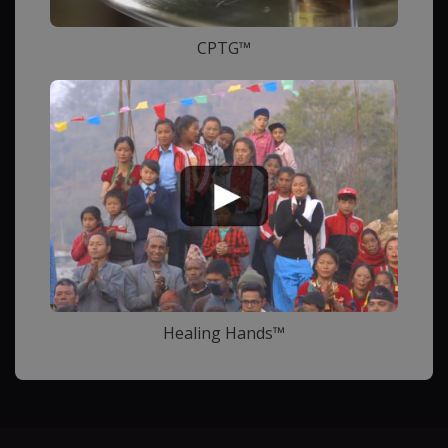
CPTG™
Healing Hands™