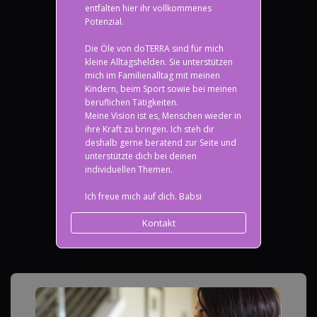
entfalten hier ihr vollkommenes
Potenzial.
Die Öle von doTERRA sind für mich
kleine Alltagshelden. Sie unterstützen
mich im Familienalltag mit meinen
Kindern, beim Sport sowie bei meinen
beruflichen Tätigkeiten.
Meine Vision ist es, Menschen wieder in
ihre Kraft zu bringen. Ich steh dir
deshalb gerne beratend zur Seite und
unterstützte dich bei deinen
individuellen Themen.
Ich freue mich auf dich. Babsi
Kontakt