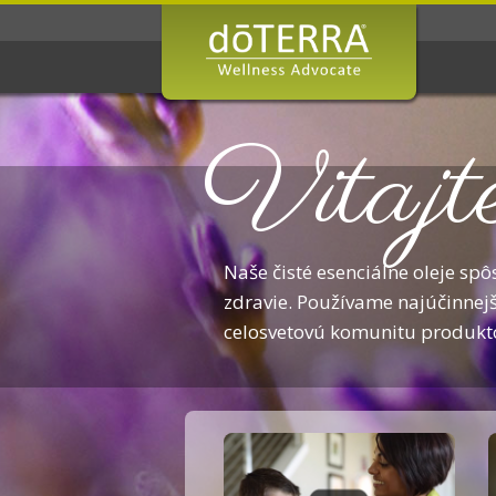
Vitajt
Naše čisté esenciálne oleje spô
zdravie. Používame najúčinnejš
celosvetovú komunitu produkt