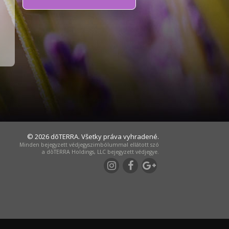
© 2026 dōTERRA. Všetky práva vyhradené.
Minden bejegyzett védjegyszimbólummal ellátott szó
a dōTERRA Holdings, LLC bejegyzett védjegye.