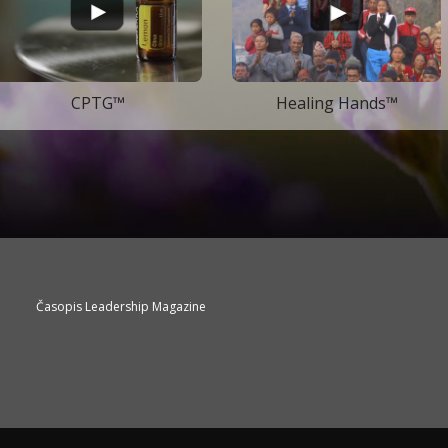
CPTG™
Healing Hands™
e
Časopis Leadership Magazine