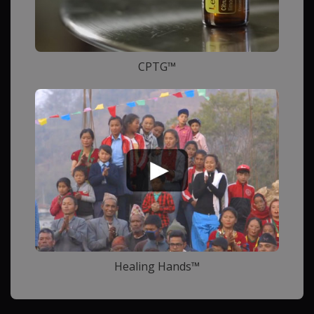
CPTG™
Healing Hands™