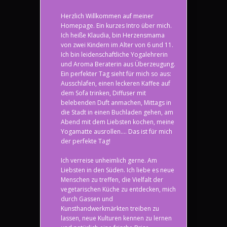
Herzlich Willkommen auf meiner
Homepage. Ein kurzes Intro über mich.
Ich heiße Klaudia, bin Herzensmama
von zwei Kindern im Alter von 6 und 11.
Ich bin leidenschaftliche Yogalehrerin
und Aroma Beraterin aus Überzeugung.
Ein perfekter Tag sieht für mich so aus:
Ausschlafen, einen leckeren Kaffee auf
dem Sofa trinken, Diffuser mit
belebenden Duft anmachen, Mittags in
die Stadt in einen Buchladen gehen, am
Abend mit dem Liebsten kochen, meine
Yogamatte ausrollen.... Das ist für mich
der perfekte Tag!
Ich verreise unheimlich gerne. Am
Liebsten in den Süden. Ich liebe es neue
Menschen zu treffen, die Vielfalt der
vegetarischen Küche zu entdecken, mich
durch Gassen und
Kunsthandwerkmärkten treiben zu
lassen, neue Kulturen kennen zu lernen