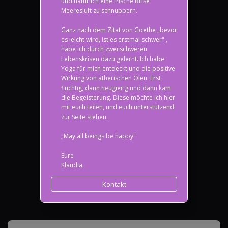
und natürlich eine frische Brise
Meeresluft zu schnuppern.
Ganz nach dem Zitat von Goethe „bevor
es leicht wird, ist es erstmal schwer" ,
habe ich durch zwei schweren
Lebenskrisen dazu gelernt. Ich habe
Yoga für mich entdeckt und die positive
Wirkung von ätherischen Ölen. Erst
flüchtig, dann neugierig und dann kam
die Begeisterung. Diese möchte ich hier
mit euch teilen, und euch unterstützend
zur Seite stehen.
„May all beings be happy"
Eure
Klaudia
Kontakt