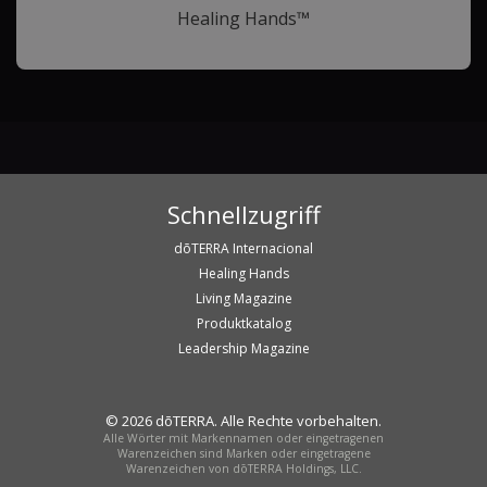
Healing Hands™
Schnellzugriff
dōTERRA Internacional
Healing Hands
Living Magazine
Produktkatalog
Leadership Magazine
© 2026 dōTERRA. Alle Rechte vorbehalten.
Alle Wörter mit Markennamen oder eingetragenen
Warenzeichen sind Marken oder eingetragene
Warenzeichen von dōTERRA Holdings, LLC.