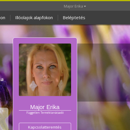
Major Erika
jon
Illóolajok alapfokon
Beléptetés
 a
Major Erika
Független Terméktanácsadó
Kapcsolatteremtés