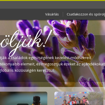
Vásárlás
Csatlakozzon és spórol
ljük!
ítják a családok egészségének kezelési módszereit.
atékonyabb elemeit, és megosztjuk ezeket az ajándékokat
obális közösségén keresztül.