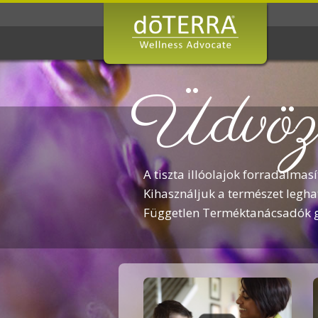
Üdvözö
A tiszta illóolajok forradalmas
Kihasználjuk a természet legh
Független Terméktanácsadók gl