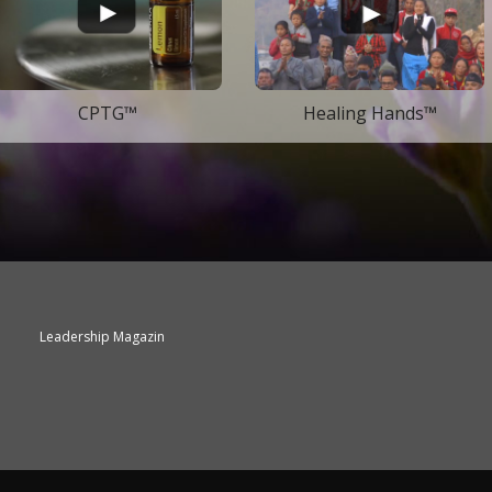
CPTG™
Healing Hands™
Leadership Magazin