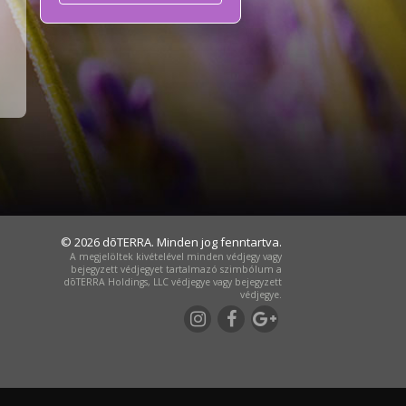
© 2026 dōTERRA. Minden jog fenntartva.
A megjelöltek kivételével minden védjegy vagy
bejegyzett védjegyet tartalmazó szimbólum a
dōTERRA Holdings, LLC védjegye vagy bejegyzett
védjegye.