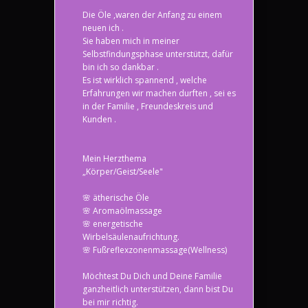
Die Öle ,waren der Anfang zu einem
neuen ich .
Sie haben mich in meiner
Selbstfindungsphase unterstützt, dafür
bin ich so dankbar .
Es ist wirklich spannend , welche
Erfahrungen wir machen durften , sei es
in der Familie , Freundeskreis und
Kunden .
Mein Herzthema
„Körper/Geist/Seele"
🌸 ätherische Öle
🌸 Aromaölmassage
🌸 energetische
Wirbelsäulenaufrichtung.
🌸 Fußreflexzonenmassage(Wellness)
Möchtest Du Dich und Deine Familie
ganzheitlich unterstützen, dann bist Du
bei mir richtig.