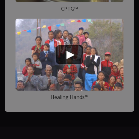
CPTG™
Healing Hands™