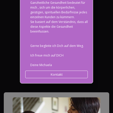
Ganzheitliche Gesundheit bedeutet für
mich , sich um die körperlichen,
geistigen, spirituellen Bedürfnisse jedes
einzelnen Kunden zu kümmern.
Sie basiert auf dem Verständnis, dass all
diese Aspekte die Gesundheit
beeinflussen.
Gerne begleite ich Dich auf dem Weg.
Ich freue mich auf DICH
Deine Michaela
Kontakt