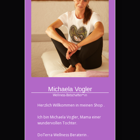
Michaela Vogler
Wellness-Botschafter*in
Herzlich Willkommen in meinen Shop .
Ich bin Michaela Vogler, Mama einer
wundervollen Tochter.
DoTerra Wellness Beraterin .