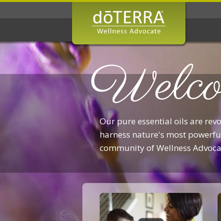
Welco
Our pure essential oils are rev
harness nature's most powerful
community of Wellness Advoca