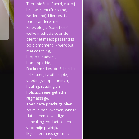
Therapieën in Raerd, vlakbij
Leeuwarden (Friesland,
Nederland). Hier test ik
onder andere met
Kinesiologie (spiertests)
welke methode voor de
cliënt het meest passend is
op dit moment. Ik werk o.a.
met coaching,
loopbaanadvies,
homeopathie,
Bachremedies, dr. Schussler
celzouten, fytotherapie,
voedingssupplementen,
healing, reading en
holistisch energetische
rugmassage.
Toen deze prachtige oliën
op mijn pad kwamen, wist ik
dat dit een geweldige
aanvulling zou betekenen
voor mijn praktijk.
Ik geef er massages mee