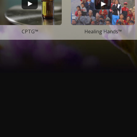
CPTG™
Healing Hands™