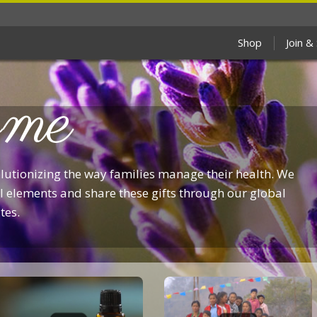
Shop
Join &
me
olutionizing the way families manage their health. We
 elements and share these gifts through our global
tes.