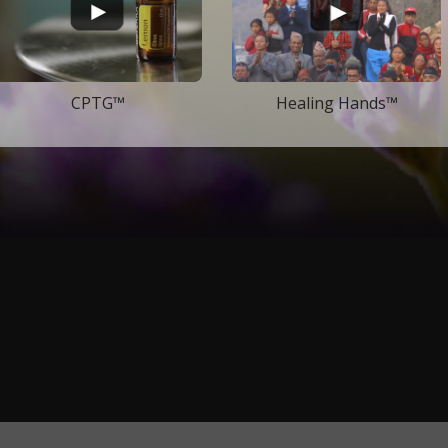
CPTG™
Healing Hands™