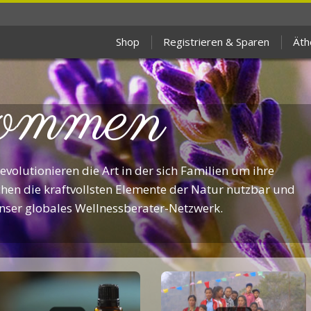
Shop
Registrieren & Sparen
Äth
ommen
volutionieren die Art in der sich Familien um ihre
en die kraftvollsten Elemente der Natur nutzbar und
unser globales Wellnessberater-Netzwerk.