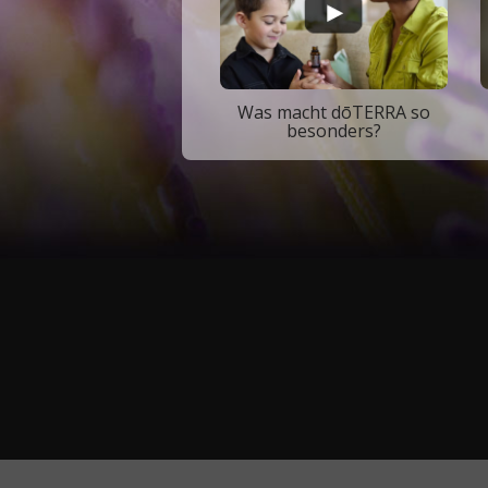
Was macht dōTERRA so
besonders?