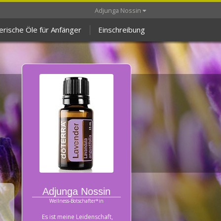
Adjunga Nossin
erische Öle für Anfänger
Einschreibung
Adjunga Nossin
Wellness-Botschafter*in
Es ist meine Leidenschaft,