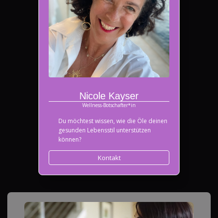
Nicole Kayser
Wellness-Botschafter*in
Du möchtest wissen, wie die Öle deinen
gesunden Lebensstil unterstützen
können?
Kontakt