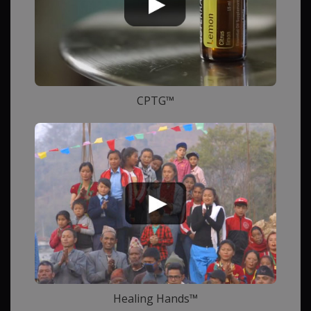
CPTG™
Healing Hands™