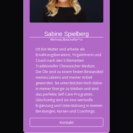
Sabine Spielberg
Wellness-Botschafter*in
Ich bin Mutter und arbeite als
Ernährungsberaterin, Yogalehrerin und
Coach nach den 5 Elementen
Traditioneller Chinesischer Medizin.
Die Öle sind zu einem festen Bestandteil
meines Lebens und meiner Arbeit
geworden. Sie unterstützten mich dabei
in meiner Energie zu bleiben und sind
das perfekte Self-Care-Programm.
Gleichzeitig sind sie eine wertvolle
Ergänzung und Unterstützung in meinen
Beratungen, Kursen und Coachings.
Kontakt