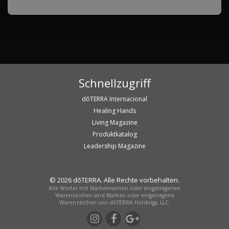
Schnellzugriff
dōTERRA Internacional
Healing Hands
Living Magazine
Produktkatalog
Leadership Magazine
© 2026 dōTERRA. Alle Rechte vorbehalten.
Alle Wörter mit Markennamen oder eingetragenen
Warenzeichen sind Marken oder eingetragene
Warenzeichen von dōTERRA Holdings, LLC.