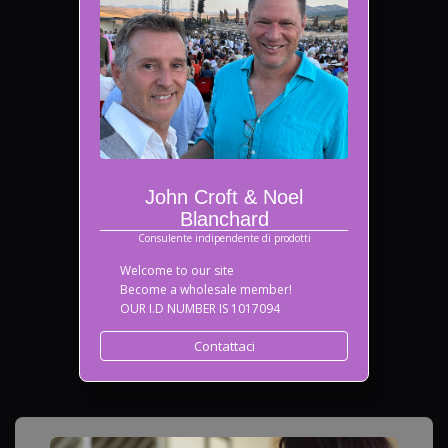
John Croft & Noel
Blanchard
Consulente indipendente di prodotti
Welcome to our site
Become a wholesale member!
OUR I.D NUMBER IS 1017094
Contattaci