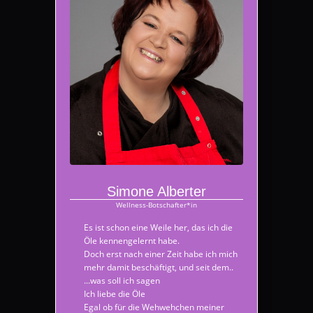
Simone Alberter
Wellness-Botschafter*in
Es ist schon eine Weile her, das ich die
Öle kennengelernt habe.
Doch erst nach einer Zeit habe ich mich
mehr damit beschäftigt, und seit dem..
...was soll ich sagen
Ich liebe die Öle
Egal ob für die Wehwehchen meiner