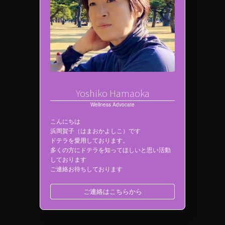
Yoshiko Hamaoka
Wellness Advocate
こんにちは
浜岡賀子（はまおかよしこ）です
ドテラを愛用しております。
多くの方にドテラを知ってほしいと思い活動
しております
ご連絡お待ちしております
ご連絡はこちらから